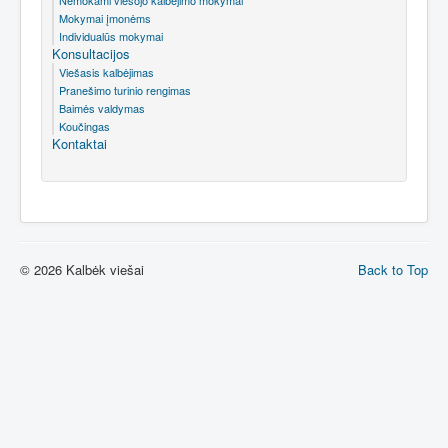
Nemokami viešojo kalbėjimo mokymai
Mokymai įmonėms
Individualūs mokymai
Konsultacijos
Viešasis kalbėjimas
Pranešimo turinio rengimas
Baimės valdymas
Koučingas
Kontaktai
© 2026 Kalbėk viešai
Back to Top