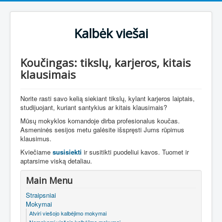
Kalbėk viešai
Koučingas: tikslų, karjeros, kitais
klausimais
Norite rasti savo kelią siekiant tikslų, kylant karjeros laiptais,
studijuojant, kuriant santykius ar kitais klausimais?
Mūsų mokyklos komandoje dirba profesionalus koučas.
Asmeninės sesijos metu galėsite išspręsti Jums rūpimus
klausimus.
Kviečiame
susisiekti
ir susitikti puodeliui kavos. Tuomet ir
aptarsime viską detaliau.
Main Menu
Straipsniai
Mokymai
Atviri viešojo kalbėjimo mokymai